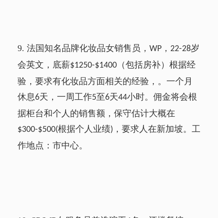
9.
法国知名品牌化妆品女销售员，
，
岁
WP
22-28
会英文，底薪
（包括房补）根据经
$1250-$1400
验，要求有化妆品方面相关的经验，。一个月
休息
天，一周工作
至
天
小时。佣金将会根
6
5
6
44
据柜台和个人的销售额，保守估计大概在
根据个人业绩
，要求人在新加坡。工
$300-$500(
)
作地点：市中心。