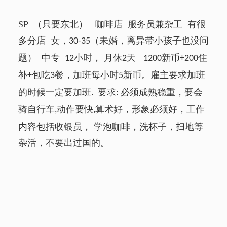
SP
（只要东北） 咖啡店 服务员兼杂工 有很
多分店 女，
（未婚，离异带小孩子也没问
30-35
题） 中专
小时， 月休
天
新币
住
12
2
1200
+200
补
包吃
餐，加班每小时
新币。雇主要求加班
+
3
5
的时候一定要加班
要求
必须成熟稳重，要会
.
:
骑自行车
动作要快
算术好，形象必须好，工作
,
,
内容包括收银员， 学泡咖啡，洗杯子，扫地等
杂活，不要出过国的。