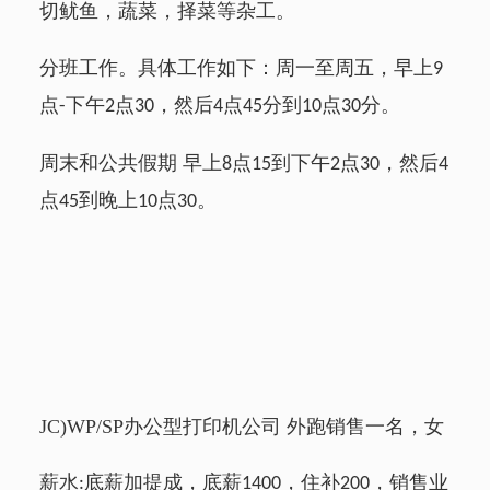
切鱿鱼，蔬菜，择菜等杂工。
分班工作。具体工作如下：周一至周五，早上
9
点
下午
点
，然后
点
分到
点
分。
-
2
30
4
45
10
30
周末和公共假期 早上
点
到下午
点
，然后
8
15
2
30
4
点
到晚上
点
。
45
10
30
JC)WP/SP
办公型打印机公司 外跑销售一名，女
薪水
底薪加提成，底薪
，住补
，销售业
:
1400
200