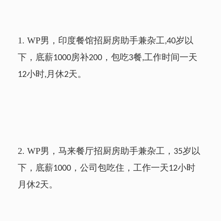
1.
WP
男，印度餐馆招厨房助手兼杂工
岁以
,40
下，底薪
房补
，包吃
餐
工作时间一天
1000
200
3
,
小时
月休
天。
12
,
2
2.
WP
男，马来餐厅招厨房助手兼杂工，
岁以
35
下，底薪
，公司包吃住，工作一天
小时
1000
12
月休
天。
2