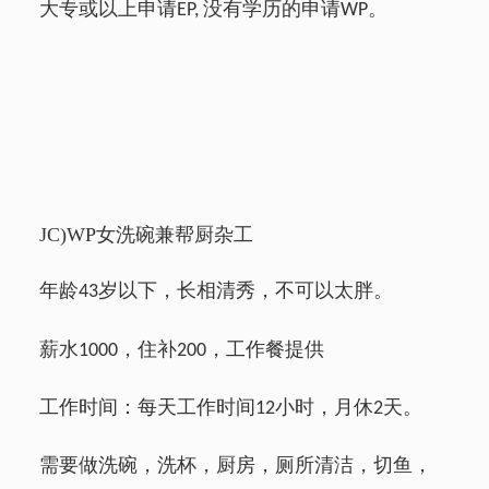
大专或以上申请
没有学历的申请
。
EP,
WP
JC)WP
女洗碗兼帮厨杂工
年龄
岁以下，长相清秀，不可以太胖。
43
薪水
，住补
，工作餐提供
1000
200
工作时间：每天工作时间
小时，月休
天。
12
2
需要做洗碗，洗杯，厨房，厕所清洁，切鱼，