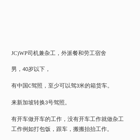
JC)WP
司机兼杂工，外派餐和劳工宿舍
男，
岁以下，
40
有中国
驾照，至少可以驾
米的箱货车。
C
3
来新加坡转换
号驾照。
3
有开车做开车的工作，没有开车工作就做杂工
工作例如打包饭，跟车，搬搬抬抬工作。