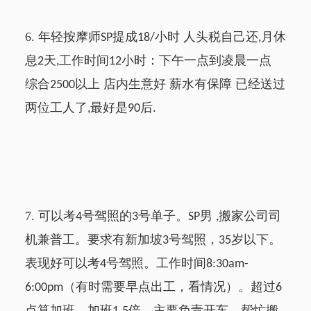
6.
年轻按摩师
提成
小时 人头税自己还
月休
SP
18/
,
息
天
工作时间
小时：下午一点到凌晨一点
2
,
12
综合
以上 店内生意好 薪水有保障 已经送过
2500
两位工人了
最好是
后
,
90
.
7.
可以考
号驾照的
号单子。
男
搬家公司司
4
3
SP
,
机兼普工。要求有新加坡
号驾照，
岁以下。
3
35
表现好可以考
号驾照。工作时间
4
8:30am-
（有时需要早点出工，看情况）。超过
6:00pm
6
点算加班，加班
倍。主要负责开车，帮忙搬