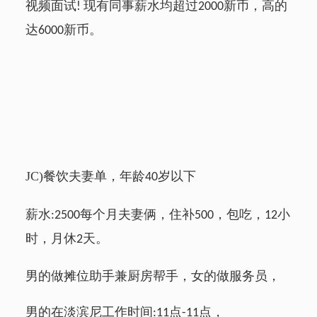
视频面试
现有同事薪水均超过
新币，高的
!
2000
达
新币。
6000
JC)
餐饮夫妻单，年龄
岁以下
40
薪水
每个月夫妻俩，住补
，包吃，
小
:2500
500
12
时，月休
天。
2
男的做摊位助手兼厨房帮手，女的做服务员，
男的在淡滨尼工作时间
点
点，
:11
-11