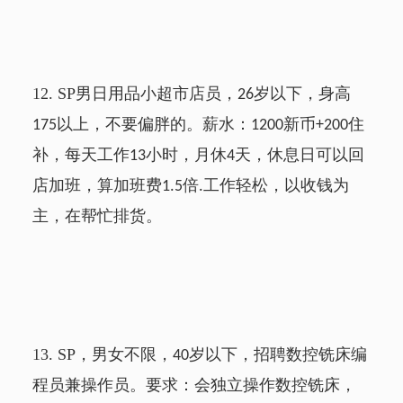
12.
SP
男日用品小超市店员，
岁以下，身高
26
以上，不要偏胖的。薪水：
新币
住
175
1200
+200
补，每天工作
小时，月休
天，休息日可以回
13
4
店加班，算加班费
倍
工作轻松，以收钱为
1.5
.
主，在帮忙排货。
13.
SP
，男女不限，
岁以下，招聘数控铣床编
40
程员兼操作员。要求：会独立操作数控铣床，