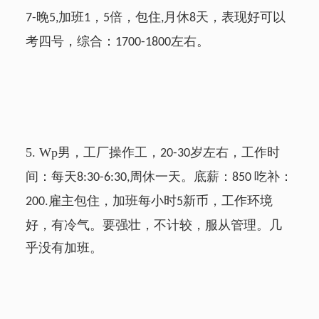
晚
加班
，
倍，包住
月休
天，表现好可以
7-
5,
1
5
,
8
考四号，综合：
左右。
1700-1800
5.
Wp
男，工厂操作工，
岁左右，工作时
20-30
间：每天
周休一天。底薪：
吃补：
8:30-6:30,
850
雇主包住，加班每小时
新币，工作环境
200.
5
好，有冷气。要强壮，不计较，服从管理。几
乎没有加班。