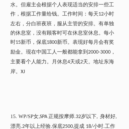
水。但雇主会根据个人表现适当的安排一些工
作，根据工作量给钱。工作时间：每天
小时
12
左右，分白班夜班，服从主管的安排。有单独
的休息室，没有顾客时可在休息室休息。每小
时
新币，保底
新币。表现好每月会有奖
15
1800
励金。现在中国工人一般都能拿到
，
2000-3000
主要看个人能力。月休息
天或
天。地址东海
4
2
岸。
XJ
15.
WP/SP
女
正规按摩师
岁以下
身材好
,SPA
.32
,
,
漂亮
年以上经验
保底
提成
小时
工作
.2
.
2500,
18/
.