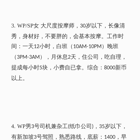
3.
WP/SP
女 大尺度按摩师，
岁以下，长像清
30
秀，身材好，不要胖的，会基本按摩。工作时
间：一天
小时，白班（
）晚班
12
10AM-10PM
（
），月休息
天，住公司，吃自理，
3PM-3AM
2
提成每小时
块，小费自已拿。综合：
新币
5
8000
以上。
4.
WP
男
号司机兼杂工
纸巾公司
，
岁以下，
3
(
)
35
有新加坡
号驾照，熟悉路线，底薪：
，早
3
1400