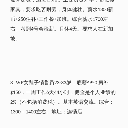
1.5
家具，要求吃苦耐劳，身体健壮。薪水
新
1300
币
住补
工作餐
加班。综合薪水
左
+250
+
+
1700
右。考到
号会涨薪。月休
天。要求人在新加
4
4
坡。
8.
WP
女鞋子销售员
岁，底薪
房补
23-33
$950,
，一周工作
天
小时，佣金是个人业绩的
$150
6
44
（不包括消费税）。基本英语交流。综合：
2%
－
左右。地址：连锁店
1300
1400