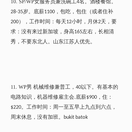
10.
SP/WP
女服务员兼洗碗工
名。酒楼餐馆。
4
岁。底薪
，包吃，包住（或者住补
28-35
1100
），工作时间：每天
小时，月休
天，要
200
12
2
求：没有来过新加坡，身高
左右，长相清
165
秀，不要东北人。山东江苏人优先。
11.
WP
男 机械维修兼普工，
以下。有基本的
40
电路知识，机器维修雇主会
底薪
，住：
.
$900
。工作时间：周一至五早上九点到六点，
$220
周末休息，没有加班。
bukit batok