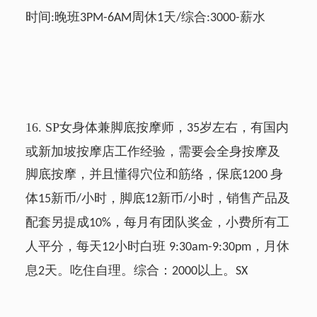
时间
晚班
周休
天
综合
薪水
:
3PM-6AM
1
/
:3000-
16.
SP
女身体兼脚底按摩师，
岁左右，有国内
35
或新加坡按摩店工作经验，需要会全身按摩及
脚底按摩，并且懂得穴位和筋络，保底
身
1200
体
新币
小时，脚底
新币
小时，销售产品及
15
/
12
/
配套另提成
，每月有团队奖金，小费所有工
10%
人平分，每天
小时白班
，月休
12
9:30am-9:30pm
息
天。吃住自理。综合：
以上。
2
2000
SX