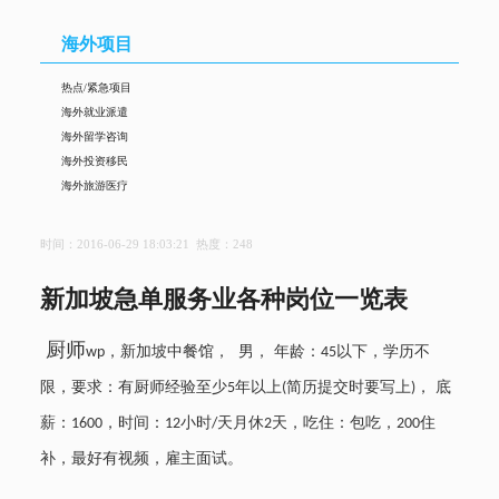
海外项目
热点/紧急项目
海外就业派遣
海外留学咨询
海外投资移民
海外旅游医疗
时间：2016-06-29 18:03:21 热度：
248
新加坡急单服务业各种岗位一览表
厨师
，新加坡中餐馆， 男， 年龄：
以下，学历不
wp
45
限，要求：有厨师经验至少
年以上
简历提交时要写上
， 底
5
(
)
薪：
，时间：
小时
天月休
天，吃住：包吃，
住
1600
12
/
2
200
补，最好有视频，雇主面试。