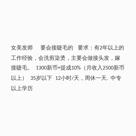
女美发师 要会接睫毛的 要求：有
年以上的
2
工作经验，会洗剪染烫，主要会做接头发，嫁
接睫毛。
新币
提成
（月收入
新币
1300
+
10%
2500
以上）
岁以下
小时
天，周休一天
中专
35
12
/
.
以上学历