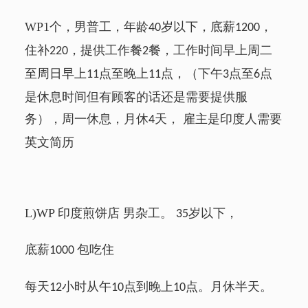
WP1
个，男普工，年龄
岁以下，底薪
，
40
1200
住补
，提供工作餐
餐，工作时间早上周二
220
2
至周日早上
点至晚上
点，（下午
点至
点
11
11
3
6
是休息时间但有顾客的话还是需要提供服
务），周一休息，月休
天， 雇主是印度人需要
4
英文简历
L)WP
印度煎饼店 男杂工。
岁以下，
35
底薪
包吃住
1000
每天
小时从午
点到晚上
点。月休半天。
12
10
10