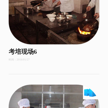
考培现场6
时间：2016/01/27