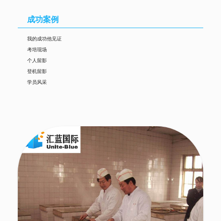
成功案例
我的成功他见证
考培现场
个人留影
登机留影
学员风采