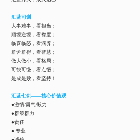
汇蓝司训
大事难事，看担当；
顺境逆境，看襟度；
临喜临怒，看涵养；
群舍群得，看智慧；
做大做小，看格局；
可快可慢，看点悟；
是成是败，看坚持！
汇蓝七剑——核心价值观
●激情/勇气/毅力
●群策群力
●责任
● 专业
●诚信