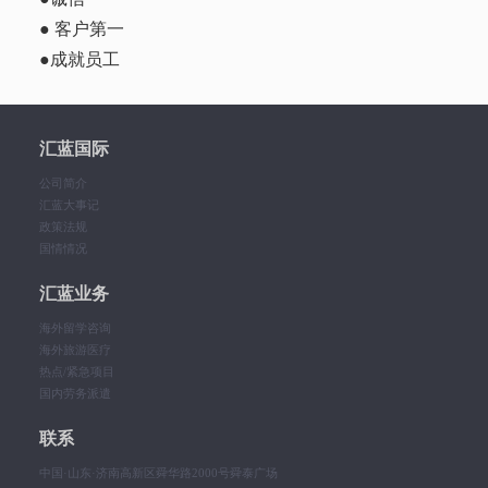
● 客户第一
●成就员工
汇蓝国际
公司简介
汇蓝大事记
政策法规
国情情况
汇蓝业务
海外留学咨询
海外旅游医疗
热点/紧急项目
国内劳务派遣
联系
中国·山东·济南高新区舜华路2000号舜泰广场